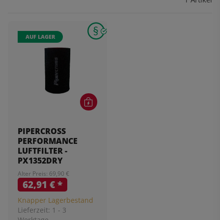
AUF LAGER
PIPERCROSS
PERFORMANCE
LUFTFILTER -
PX1352DRY
Alter Preis: 69,90 €
62,91 €
*
Knapper Lagerbestand
Lieferzeit:
1 - 3
Werktage