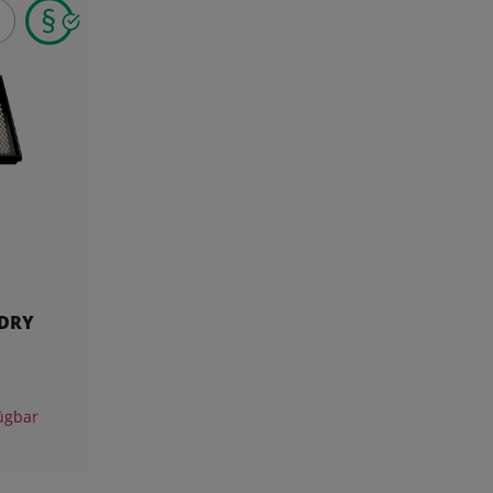
5DRY
ügbar