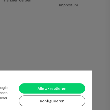
Händler werden
Impressum
oogle
Alle akzeptieren
önnen
serer
Konfigurieren