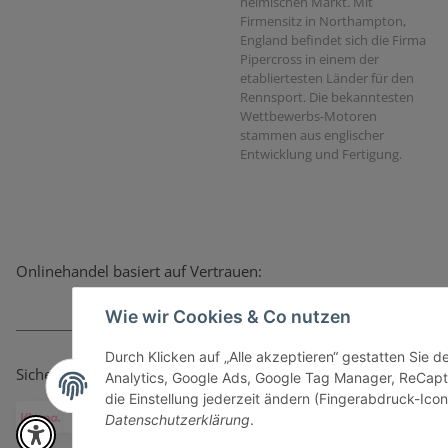
heimischen Markt. Mit
Firmensitz in Northampton,
England befindet sich die Firma
Pipercross in einem der
etabliertesten Länder für den
Rennsport. Die bekanntesten
Wettbewerbs-Motoren
stammen aus englischer
Entwicklung und Fertigung.
Onlinehandel basiert auf Vertrauen:
Wie wir Cookies & Co nutzen
Durch Klicken auf „Alle akzeptieren“ gestatten Sie 
Sicher bezahlen via:
Analytics, Google Ads, Google Tag Manager, ReCapt
die Einstellung jederzeit ändern (Fingerabdruck-Icon 
Datenschutzerklärung
.