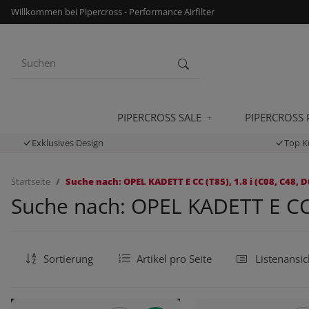
Willkommen bei Pipercross - Performance Airfilter
PIPERCROSS SALE
PIPERCROSS
Exklusives Design
Top K
Startseite
Suche nach: OPEL KADETT E CC (T85), 1.8 i (C08, C48, D
Suche nach: OPEL KADETT E CC (
Sortierung
Artikel pro Seite
Listenansic