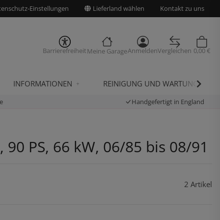
enschutz-Einstellungen
Lieferland wählen
Kontakt zu uns
Barrierefreiheit
Anmelden
Vergleichen
0,00 €
Meine Garage
INFORMATIONEN
REINIGUNG UND WARTUNG
e
Handgefertigt in England
, 90 PS, 66 kW, 06/85 bis 08/91
2 Artikel