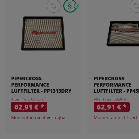
PIPERCROSS
PIPERCROSS
PERFORMANCE
PERFORMANCE
LUFTFILTER - PP1313DRY
LUFTFILTER - PP4
Alter Preis: 69,90 €
Alter Preis: 69,90 €
62,91 €
*
62,91 €
*
Momentan nicht verfügbar
Momentan nicht verf