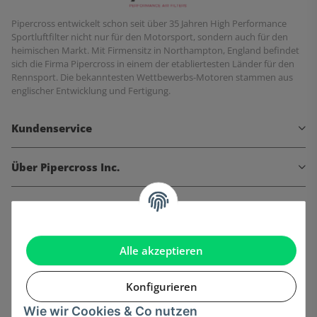
Pipercross entwickelt schon seit über 35 Jahren High Performance
Sportluftfilter nicht nur für den Motorsport, sondern auch für den
heimischen Markt. Mit Firmensitz in Northampton, England befindet
sich die Firma Pipercross in einem der etabliertesten Länder für den
Rennsport. Die bekanntesten Wettbewerbs-Motoren stammen aus
englischer Entwicklung und Fertigung.
Kundenservice
Über Pipercross Inc.
Informationen
Gesetzliche Informationen
Alle akzeptieren
Konfigurieren
Wie wir Cookies & Co nutzen