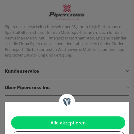
Pipercross entwickelt schon seit über 35 Jahren High Performance
Sportluftfilter nicht nur für den Motorsport, sondern auch für den
heimischen Markt. Mit Firmensitz in Northampton, England befindet
sich die Firma Pipercross in einem der etabliertesten Länder für den
Rennsport. Die bekanntesten Wettbewerbs-Motoren stammen aus
englischer Entwicklung und Fertigung.
Kundenservice
Über Pipercross Inc.
Informationen
Gesetzliche Informationen
Alle akzeptieren