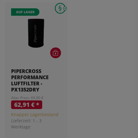
AUF LAGER
PIPERCROSS
PERFORMANCE
LUFTFILTER -
PX1352DRY
Alter Preis: 69,90 €
62,91 €
*
Knapper Lagerbestand
Lieferzeit:
1 - 3
Werktage