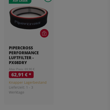
AUF LAGER
PIPERCROSS
PERFORMANCE
LUFTFILTER -
PX08DRY
Alter Preis: 69,90 €
62,91 €
*
Knapper Lagerbestand
Lieferzeit:
1 - 3
Werktage