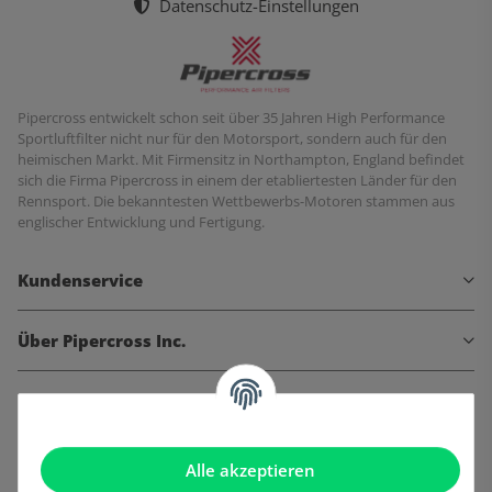
Datenschutz-Einstellungen
Pipercross entwickelt schon seit über 35 Jahren High Performance
Sportluftfilter nicht nur für den Motorsport, sondern auch für den
heimischen Markt. Mit Firmensitz in Northampton, England befindet
sich die Firma Pipercross in einem der etabliertesten Länder für den
Rennsport. Die bekanntesten Wettbewerbs-Motoren stammen aus
englischer Entwicklung und Fertigung.
Kundenservice
Über Pipercross Inc.
Informationen
Gesetzliche Informationen
Alle akzeptieren