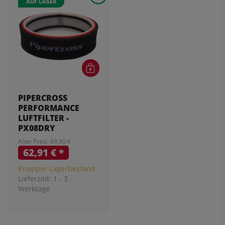
AUF LAGER
PIPERCROSS
PERFORMANCE
LUFTFILTER -
PX08DRY
Alter Preis: 69,90 €
62,91 €
*
Knapper Lagerbestand
Lieferzeit:
1 - 3
Werktage