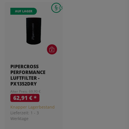
AUF LAGER
PIPERCROSS
PERFORMANCE
LUFTFILTER -
PX1352DRY
Alter Preis: 69,90 €
62,91 €
*
Knapper Lagerbestand
Lieferzeit:
1 - 3
Werktage