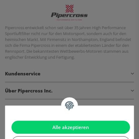
Pipercross entwickelt schon seit über 35 Jahren High Performance
Sportluftfilter nicht nur für den Motorsport, sondern auch für den
heimischen Markt. Mit Firmensitz in Northampton, England befindet
sich die Firma Pipercross in einem der etabliertesten Länder für den
Rennsport. Die bekanntesten Wettbewerbs-Motoren stammen aus
englischer Entwicklung und Fertigung.
Kundenservice
Über Pipercross Inc.
Informationen
Gesetzliche Informationen
Alle akzeptieren