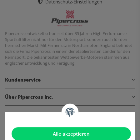
Datenschutz-Einstellungen
Pipercross entwickelt schon seit über 35 Jahren High Performance
Sportluftfilter nicht nur für den Motorsport, sondern auch für den
heimischen Markt. Mit Firmensitz in Northampton, England befindet
sich die Firma Pipercross in einem der etabliertesten Länder für den
Rennsport. Die bekanntesten Wettbewerbs-Motoren stammen aus
englischer Entwicklung und Fertigung.
Kundenservice
Über Pipercross Inc.
Informationen
Gesetzliche Informationen
Alle akzeptieren