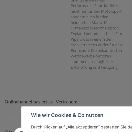
Performance Sportluftfilter
nicht nur für den Motorsport,
sondern auch für den
heimischen Markt. Mit
Firmensitz in Northampton,
England befindet sich die Firma
Pipercross in einem der
etabliertesten Länder für den
Rennsport. Die bekanntesten
Wettbewerbs-Motoren
stammen aus englischer
Entwicklung und Fertigung.
Onlinehandel basiert auf Vertrauen:
Wie wir Cookies & Co nutzen
Durch Klicken auf „Alle akzeptieren“ gestatten Sie 
Sicher bezahlen via: