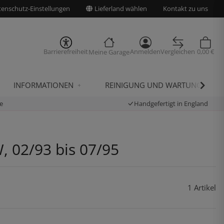
enschutz-Einstellungen
Lieferland wählen
Kontakt zu uns
Barrierefreiheit
Anmelden
Vergleichen
0,00 €
Meine Garage
INFORMATIONEN
REINIGUNG UND WARTUNG
e
Handgefertigt in England
, 02/93 bis 07/95
1 Artikel