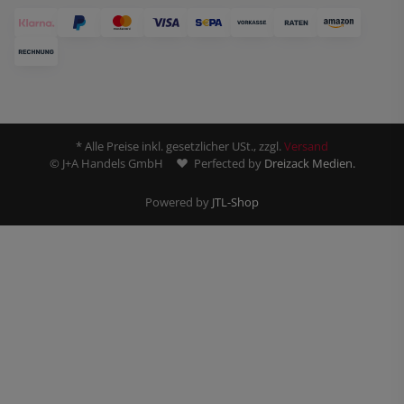
* Alle Preise inkl. gesetzlicher USt., zzgl.
Versand
© J+A Handels GmbH
Perfected by
Dreizack Medien.
Powered by
JTL-Shop