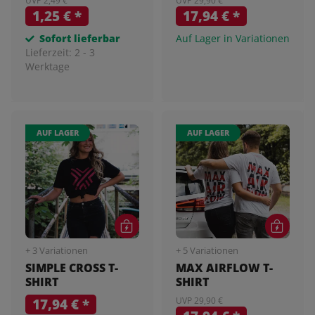
UVP 2,49 €
UVP 29,90 €
1,25 €
*
17,94 €
*
Sofort lieferbar
Auf Lager in Variationen
Lieferzeit:
2 - 3
Werktage
AUF LAGER
AUF LAGER
+ 3 Variationen
+ 5 Variationen
SIMPLE CROSS T-
MAX AIRFLOW T-
SHIRT
SHIRT
17,94 €
*
UVP 29,90 €