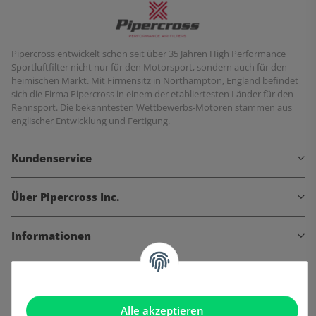
Pipercross entwickelt schon seit über 35 Jahren High Performance
Sportluftfilter nicht nur für den Motorsport, sondern auch für den
heimischen Markt. Mit Firmensitz in Northampton, England befindet
sich die Firma Pipercross in einem der etabliertesten Länder für den
Rennsport. Die bekanntesten Wettbewerbs-Motoren stammen aus
englischer Entwicklung und Fertigung.
Kundenservice
Über Pipercross Inc.
Informationen
Gesetzliche Informationen
Alle akzeptieren