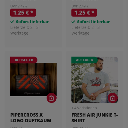
UVP 2,49 €
UVP 2,49 €
1,25 €
*
1,25 €
*
Sofort lieferbar
Sofort lieferbar
Lieferzeit:
2 - 3
Lieferzeit:
2 - 3
Werktage
Werktage
BESTSELLER
AUF LAGER
+ 4 Variationen
PIPERCROSS X
FRESH AIR JUNKIE T-
LOGO DUFTBAUM
SHIRT