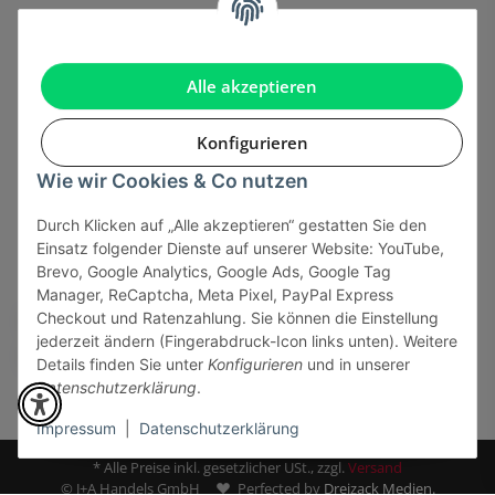
Informationen
Gesetzliche Informationen
Alle akzeptieren
Konfigurieren
Wie wir Cookies & Co nutzen
Onlinehandel basiert auf Vertrauen:
Durch Klicken auf „Alle akzeptieren“ gestatten Sie den
Einsatz folgender Dienste auf unserer Website: YouTube,
Sicher bezahlen via:
Brevo, Google Analytics, Google Ads, Google Tag
Manager, ReCaptcha, Meta Pixel, PayPal Express
Checkout und Ratenzahlung. Sie können die Einstellung
jederzeit ändern (Fingerabdruck-Icon links unten). Weitere
Details finden Sie unter
Konfigurieren
und in unserer
Datenschutzerklärung
.
Impressum
|
Datenschutzerklärung
* Alle Preise inkl. gesetzlicher USt., zzgl.
Versand
© J+A Handels GmbH
Perfected by
Dreizack Medien.