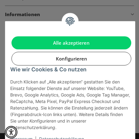
Informationen
Gesetzliche Informationen
Alle akzeptieren
Konfigurieren
Onlinehandel basiert auf Vertrauen:
Wie wir Cookies & Co nutzen
Durch Klicken auf „Alle akzeptieren“ gestatten Sie den
Sicher bezahlen via:
Einsatz folgender Dienste auf unserer Website: YouTube,
Brevo, Google Analytics, Google Ads, Google Tag Manager,
ReCaptcha, Meta Pixel, PayPal Express Checkout und
Ratenzahlung. Sie können die Einstellung jederzeit ändern
(Fingerabdruck-Icon links unten). Weitere Details finden
Sie unter
Konfigurieren
und in unserer
Datenschutzerklärung
.
Impressum
|
Datenschutzerklärung