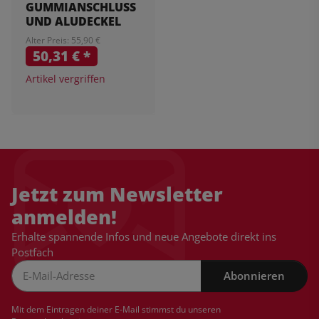
GUMMIANSCHLUSS
UND ALUDECKEL
Alter Preis: 55,90 €
50,31 €
*
Artikel vergriffen
Jetzt zum Newsletter
anmelden!
Erhalte spannende Infos und neue Angebote direkt ins
Postfach
Abonnieren
Newsletter Abonnieren
Mit dem Eintragen deiner E-Mail stimmst du unseren