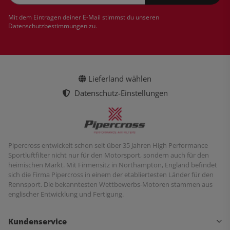
Newsletter Abonnieren
Mit dem Eintragen deiner E-Mail stimmst du unseren
Datenschutzbestimmungen
zu.
Lieferland wählen
Datenschutz-Einstellungen
Pipercross entwickelt schon seit über 35 Jahren High Performance
Sportluftfilter nicht nur für den Motorsport, sondern auch für den
heimischen Markt. Mit Firmensitz in Northampton, England befindet
sich die Firma Pipercross in einem der etabliertesten Länder für den
Rennsport. Die bekanntesten Wettbewerbs-Motoren stammen aus
englischer Entwicklung und Fertigung.
Kundenservice