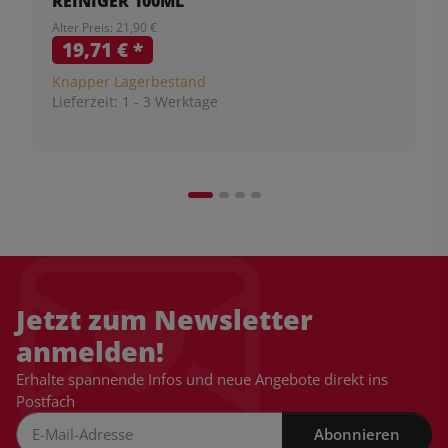
REINIGER 100ML
Alter Preis: 21,90 €
19,71 €
*
Knapper Lagerbestand
Lieferzeit:
1 - 3 Werktage
Jetzt zum Newsletter
anmelden!
Erhalte spannende Infos und neue Angebote direkt ins
Postfach
Abonnieren