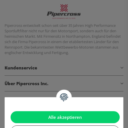
Pipercross entwickelt schon seit über 35 Jahren High Performance
Sportluftfilter nicht nur für den Motorsport, sondern auch für den
heimischen Markt. Mit Firmensitz in Northampton, England befindet
sich die Firma Pipercross in einem der etabliertesten Länder für den
Rennsport. Die bekanntesten Wettbewerbs-Motoren stammen aus
englischer Entwicklung und Fertigung.
Kundenservice
Über Pipercross Inc.
Informationen
Gesetzliche Informationen
Alle akzeptieren