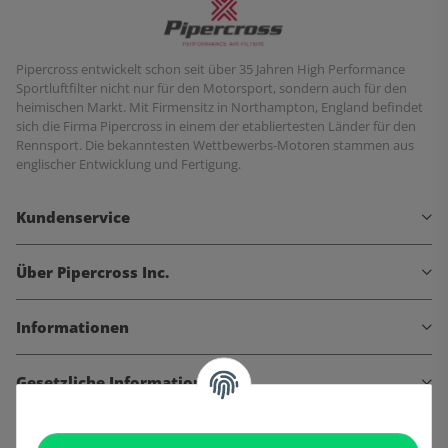
Pipercross entwickelt schon seit über 35 Jahren High Performance
Sportluftfilter nicht nur für den Motorsport, sondern auch für den
heimischen Markt. Mit Firmensitz in Northampton, England befindet
sich die Firma Pipercross in einem der etabliertesten Länder für den
Rennsport. Die bekanntesten Wettbewerbs-Motoren stammen aus
englischer Entwicklung und Fertigung.
Kundenservice
Über Pipercross Inc.
Informationen
Gesetzliche Informationen