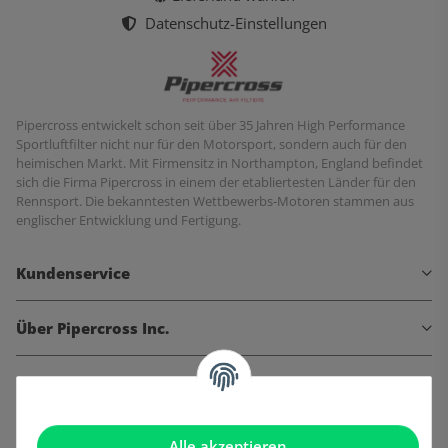
Datenschutz-Einstellungen
Pipercross entwickelt schon seit über 35 Jahren High Performance
Sportluftfilter nicht nur für den Motorsport, sondern auch für den
heimischen Markt. Mit Firmensitz in Northampton, England befindet
sich die Firma Pipercross in einem der etabliertesten Länder für den
Rennsport. Die bekanntesten Wettbewerbs-Motoren stammen aus
englischer Entwicklung und Fertigung.
Kundenservice
Über Pipercross Inc.
Informationen
Gesetzliche Informationen
Alle akzeptieren