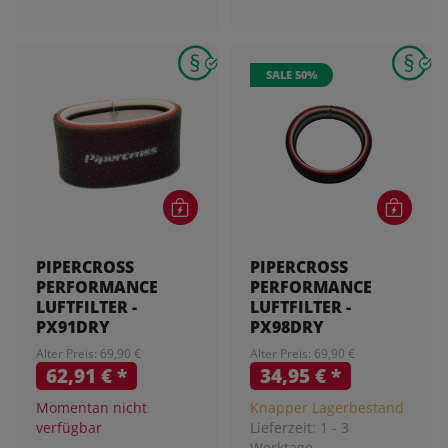
SALE 50%
PIPERCROSS
PIPERCROSS
PERFORMANCE
PERFORMANCE
LUFTFILTER -
LUFTFILTER -
PX91DRY
PX98DRY
Alter Preis: 69,90 €
Alter Preis: 69,90 €
62,91 €
*
34,95 €
*
Momentan nicht
Knapper Lagerbestand
verfügbar
Lieferzeit:
1 - 3
Werktage