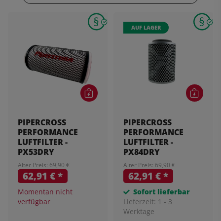
AUF LAGER
PIPERCROSS
PIPERCROSS
PERFORMANCE
PERFORMANCE
LUFTFILTER -
LUFTFILTER -
PX53DRY
PX84DRY
Alter Preis: 69,90 €
Alter Preis: 69,90 €
62,91 €
*
62,91 €
*
Momentan nicht
Sofort lieferbar
verfügbar
Lieferzeit:
1 - 3
Werktage