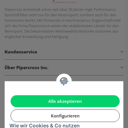
Pipercross entwickelt schon seit über 35 Jahren High Performance
Sportluftfilter nicht nur für den Motorsport, sondern auch für den
heimischen Markt. Mit Firmensitz in Northampton, England befindet
sich die Firma Pipercross in einem der etabliertesten Länder für den
Rennsport. Die bekanntesten Wettbewerbs-Motoren stammen aus
englischer Entwicklung und Fertigung.
Kundenservice
Über Pipercross Inc.
Informationen
Gesetzliche Informationen
Alle akzeptieren
Konfigurieren
Wie wir Cookies & Co nutzen