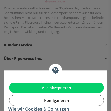
Pipercross entwickelt schon seit über 35 Jahren High Performance
Sportluftfilter nicht nur für den Motorsport, sondern auch für den
heimischen Markt. Mit Firmensitz in Northampton, England befindet
sich die Firma Pipercross in einem der etabliertesten Länder für den
Rennsport. Die bekanntesten Wettbewerbs-Motoren stammen aus
englischer Entwicklung und Fertigung.
Kundenservice
Über Pipercross Inc.
Informationen
Gesetzliche Informationen
Alle akzeptieren
Konfigurieren
Wie wir Cookies & Co nutzen