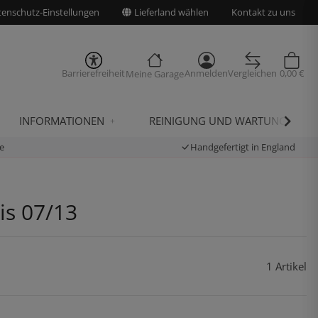
enschutz-Einstellungen
Lieferland wählen
Kontakt zu uns
Barrierefreiheit
Anmelden
Vergleichen
0,00 €
Meine Garage
INFORMATIONEN
REINIGUNG UND WARTUNG
e
Handgefertigt in England
is 07/13
1 Artikel