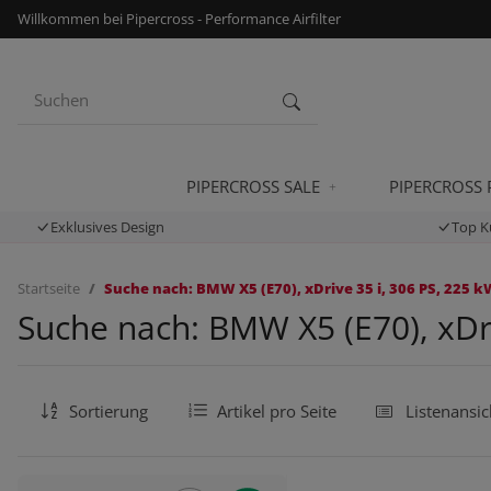
Willkommen bei Pipercross - Performance Airfilter
PIPERCROSS SALE
PIPERCROSS
Exklusives Design
Top K
Startseite
Suche nach: BMW X5 (E70), xDrive 35 i, 306 PS, 225 k
Suche nach: BMW X5 (E70), xDri
Sortierung
Artikel pro Seite
Listenansic