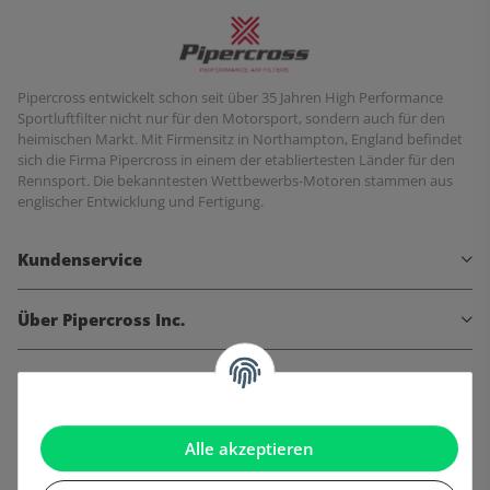
Pipercross entwickelt schon seit über 35 Jahren High Performance
Sportluftfilter nicht nur für den Motorsport, sondern auch für den
heimischen Markt. Mit Firmensitz in Northampton, England befindet
sich die Firma Pipercross in einem der etabliertesten Länder für den
Rennsport. Die bekanntesten Wettbewerbs-Motoren stammen aus
englischer Entwicklung und Fertigung.
Kundenservice
Über Pipercross Inc.
Informationen
Gesetzliche Informationen
Alle akzeptieren