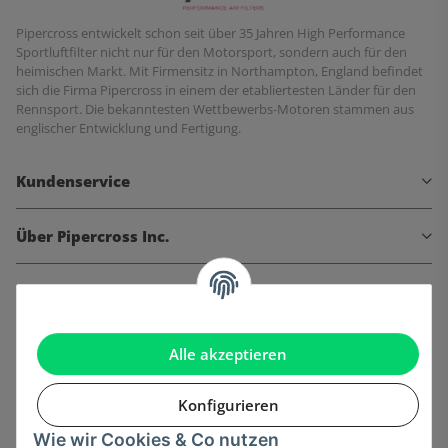
Pipercross entwickelt schon seit über 35 Jahren High Performance
Sportluftfilter nicht nur für den Motorsport, sondern auch für den
heimischen Markt. Mit Firmensitz in Northampton, England befindet
sich die Firma Pipercross in einem der etabliertesten Länder für den
Rennsport. Die bekanntesten Wettbewerbs-Motoren stammen aus
englischer Entwicklung und Fertigung.
Kundenservice
Über Pipercross Inc.
Informationen
Gesetzliche Informationen
Alle akzeptieren
Konfigurieren
Wie wir Cookies & Co nutzen