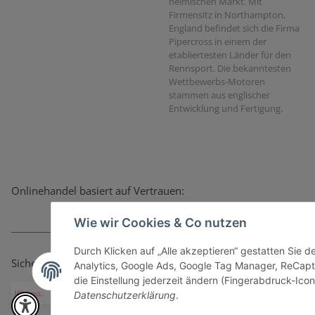
heimischen Markt. Mit
Firmensitz in Northampton,
England befindet sich die Firma
Pipercross in einem der
etabliertesten Länder für den
Rennsport. Die bekanntesten
Wettbewerbs-Motoren
stammen aus englischer
Entwicklung und Fertigung.
Onlinehandel basiert auf Vertrauen:
Wie wir Cookies & Co nutzen
Durch Klicken auf „Alle akzeptieren“ gestatten Sie 
Sicher bezahlen via:
Analytics, Google Ads, Google Tag Manager, ReCapt
die Einstellung jederzeit ändern (Fingerabdruck-Icon 
Datenschutzerklärung
.