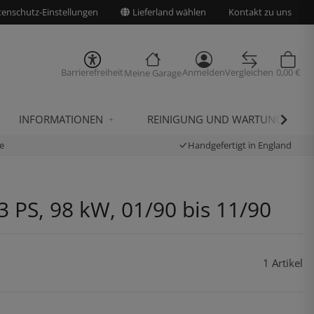
enschutz-Einstellungen
Lieferland wählen
Kontakt zu uns
Barrierefreiheit
Anmelden
Vergleichen
0,00 €
Meine Garage
INFORMATIONEN
REINIGUNG UND WARTUNG
e
Handgefertigt in England
3 PS, 98 kW, 01/90 bis 11/90
1 Artikel