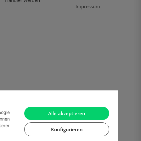
Händler werden
Impressum
oogle
Alle akzeptieren
önnen
serer
Konfigurieren