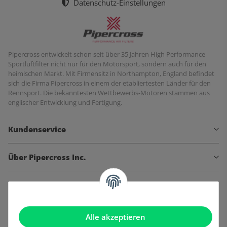
Datenschutz-Einstellungen
Pipercross entwickelt schon seit über 35 Jahren High Performance
Sportluftfilter nicht nur für den Motorsport, sondern auch für den
heimischen Markt. Mit Firmensitz in Northampton, England befindet
sich die Firma Pipercross in einem der etabliertesten Länder für den
Rennsport. Die bekanntesten Wettbewerbs-Motoren stammen aus
englischer Entwicklung und Fertigung.
Kundenservice
Über Pipercross Inc.
Informationen
Gesetzliche Informationen
Alle akzeptieren