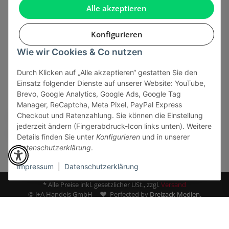
Gesetzliche Informationen
Alle akzeptieren
Konfigurieren
Wie wir Cookies & Co nutzen
Onlinehandel basiert auf Vertrauen:
Durch Klicken auf „Alle akzeptieren“ gestatten Sie den
Einsatz folgender Dienste auf unserer Website: YouTube,
Sicher bezahlen via:
Brevo, Google Analytics, Google Ads, Google Tag
Manager, ReCaptcha, Meta Pixel, PayPal Express
Checkout und Ratenzahlung. Sie können die Einstellung
jederzeit ändern (Fingerabdruck-Icon links unten). Weitere
Details finden Sie unter
Konfigurieren
und in unserer
Datenschutzerklärung
.
Impressum
|
Datenschutzerklärung
* Alle Preise inkl. gesetzlicher USt., zzgl.
Versand
© J+A Handels GmbH
Perfected by
Dreizack Medien.
Powered by
JTL-Shop