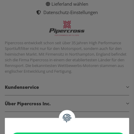
Lieferland wählen
Datenschutz-Einstellungen
Pipercross entwickelt schon seit über 35 Jahren High Performance
Sportluftfilter nicht nur für den Motorsport, sondern auch für den
heimischen Markt. Mit Firmensitz in Northampton, England befindet
sich die Firma Pipercross in einem der etabliertesten Länder für den
Rennsport. Die bekanntesten Wettbewerbs-Motoren stammen aus
englischer Entwicklung und Fertigung.
Kundenservice
Über Pipercross Inc.
Informationen