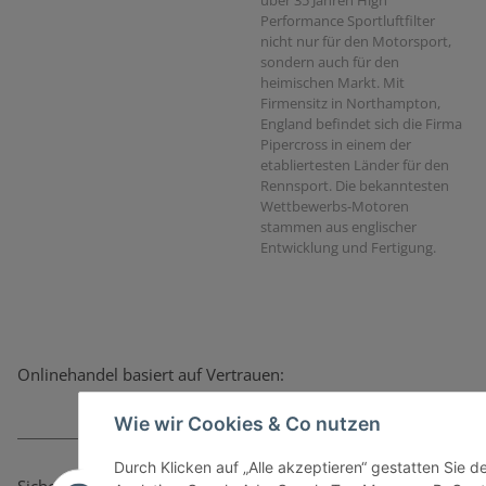
Performance Sportluftfilter
nicht nur für den Motorsport,
sondern auch für den
heimischen Markt. Mit
Firmensitz in Northampton,
England befindet sich die Firma
Pipercross in einem der
etabliertesten Länder für den
Rennsport. Die bekanntesten
Wettbewerbs-Motoren
stammen aus englischer
Entwicklung und Fertigung.
Onlinehandel basiert auf Vertrauen:
Wie wir Cookies & Co nutzen
Durch Klicken auf „Alle akzeptieren“ gestatten Sie 
Sicher bezahlen via: