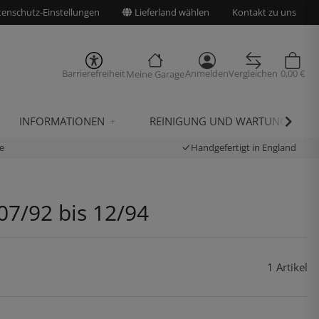
enschutz-Einstellungen
Lieferland wählen
Kontakt zu uns
Barrierefreiheit
Anmelden
Vergleichen
0,00 €
Meine Garage
INFORMATIONEN
REINIGUNG UND WARTUNG
e
Handgefertigt in England
07/92 bis 12/94
1 Artikel