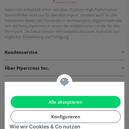
Pipercross entwickelt schon seit über 35 Jahren High Performance
Sportluftfilter nicht nur für den Motorsport, sondern auch für den
heimischen Markt. Mit Firmensitz in Northampton, England befindet
sich die Firma Pipercross in einem der etabliertesten Länder für den
Rennsport. Die bekanntesten Wettbewerbs-Motoren stammen aus
englischer Entwicklung und Fertigung.
Kundenservice
Über Pipercross Inc.
Informationen
Gesetzliche Informationen
Alle akzeptieren
Konfigurieren
Wie wir Cookies & Co nutzen