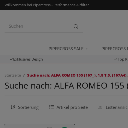
Willkommen bei Pipercross - Performance Airfilter
PIPERCROSS SALE
PIPERCROSS
Exklusives Design
Top K
Startseite
Suche nach: ALFA ROMEO 155 (167_), 1.8 T.S. (167A4),
Suche nach: ALFA ROMEO 155 (16
Sortierung
Artikel pro Seite
Listenansic