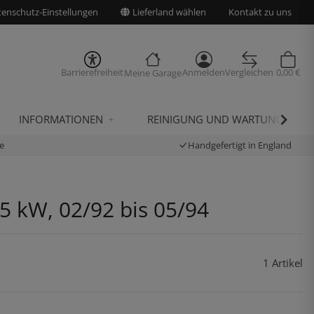
enschutz-Einstellungen
Lieferland wählen
Kontakt zu uns
Barrierefreiheit
Anmelden
Vergleichen
0,00 €
Meine Garage
INFORMATIONEN
REINIGUNG UND WARTUNG
e
Handgefertigt in England
5 kW, 02/92 bis 05/94
1 Artikel