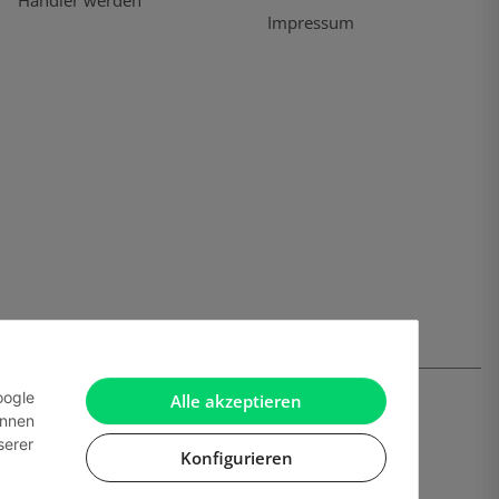
Händler werden
Impressum
oogle
Alle akzeptieren
önnen
serer
Konfigurieren