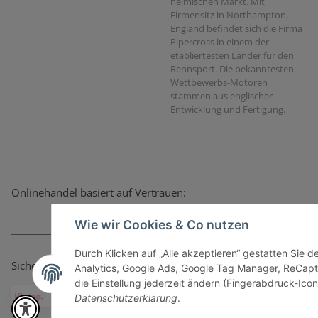
heimischen Markt. Mit
Firmensitz in Northampton,
England befindet sich die Firma
Pipercross in einem der
etabliertesten Länder für den
Rennsport. Die bekanntesten
Wettbewerbs-Motoren
stammen aus englischer
Entwicklung und Fertigung.
Onlinehandel basiert auf Vertrauen:
Wie wir Cookies & Co nutzen
Durch Klicken auf „Alle akzeptieren“ gestatten Sie 
Sicher bezahlen via:
Analytics, Google Ads, Google Tag Manager, ReCapt
die Einstellung jederzeit ändern (Fingerabdruck-Icon 
Datenschutzerklärung
.