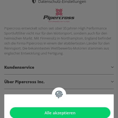
Datenschutz-Einstellungen
Pipercross entwickelt schon seit über 35 Jahren High Performance
Sportluftfilter nicht nur für den Motorsport, sondern auch für den
heimischen Markt. Mit Firmensitz in Northampton, England befindet
sich die Firma Pipercross in einem der etabliertesten Länder für den
Rennsport. Die bekanntesten Wettbewerbs-Motoren stammen aus
englischer Entwicklung und Fertigung.
Kundenservice
Über Pipercross Inc.
Informationen
Gesetzliche Informationen
Alle akzeptieren