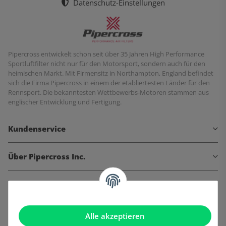
Datenschutz-Einstellungen
Pipercross entwickelt schon seit über 35 Jahren High Performance
Sportluftfilter nicht nur für den Motorsport, sondern auch für den
heimischen Markt. Mit Firmensitz in Northampton, England befindet
sich die Firma Pipercross in einem der etabliertesten Länder für den
Rennsport. Die bekanntesten Wettbewerbs-Motoren stammen aus
englischer Entwicklung und Fertigung.
Kundenservice
Über Pipercross Inc.
Informationen
Gesetzliche Informationen
Alle akzeptieren