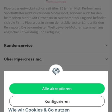
Pipercross entwickelt schon seit über 35 Jahren High Performance
Sportluftfilter nicht nur für den Motorsport, sondern auch für den
heimischen Markt. Mit Firmensitz in Northampton, England befindet
sich die Firma Pipercross in einem der etabliertesten Länder für den
Rennsport. Die bekanntesten Wettbewerbs-Motoren stammen aus
englischer Entwicklung und Fertigung.
Kundenservice
Über Pipercross Inc.
Informationen
Gesetzliche Informationen
Alle akzeptieren
Konfigurieren
Wie wir Cookies & Co nutzen