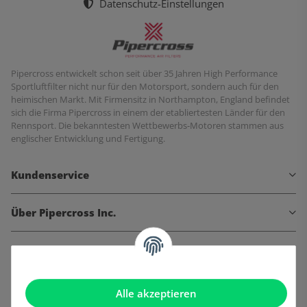
Datenschutz-Einstellungen
Pipercross entwickelt schon seit über 35 Jahren High Performance
Sportluftfilter nicht nur für den Motorsport, sondern auch für den
heimischen Markt. Mit Firmensitz in Northampton, England befindet
sich die Firma Pipercross in einem der etabliertesten Länder für den
Rennsport. Die bekanntesten Wettbewerbs-Motoren stammen aus
englischer Entwicklung und Fertigung.
Kundenservice
Über Pipercross Inc.
Informationen
Gesetzliche Informationen
Alle akzeptieren