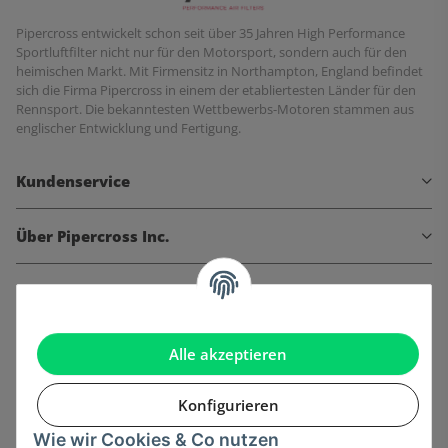
Pipercross entwickelt schon seit über 35 Jahren High Performance
Sportluftfilter nicht nur für den Motorsport, sondern auch für den
heimischen Markt. Mit Firmensitz in Northampton, England befindet
sich die Firma Pipercross in einem der etabliertesten Länder für den
Rennsport. Die bekanntesten Wettbewerbs-Motoren stammen aus
englischer Entwicklung und Fertigung.
Kundenservice
Über Pipercross Inc.
Informationen
Gesetzliche Informationen
Alle akzeptieren
Konfigurieren
Wie wir Cookies & Co nutzen