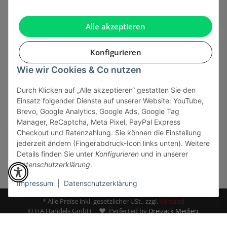
Gesetzliche Informationen
Alle akzeptieren
Konfigurieren
Wie wir Cookies & Co nutzen
Onlinehandel basiert auf Vertrauen:
Durch Klicken auf „Alle akzeptieren“ gestatten Sie den
Einsatz folgender Dienste auf unserer Website: YouTube,
Sicher bezahlen via:
Brevo, Google Analytics, Google Ads, Google Tag
Manager, ReCaptcha, Meta Pixel, PayPal Express
Checkout und Ratenzahlung. Sie können die Einstellung
jederzeit ändern (Fingerabdruck-Icon links unten). Weitere
Details finden Sie unter
Konfigurieren
und in unserer
Datenschutzerklärung
.
Impressum
|
Datenschutzerklärung
* Alle Preise inkl. gesetzlicher USt., zzgl.
Versand
© J+A Handels GmbH
Perfected by
Dreizack Medien.