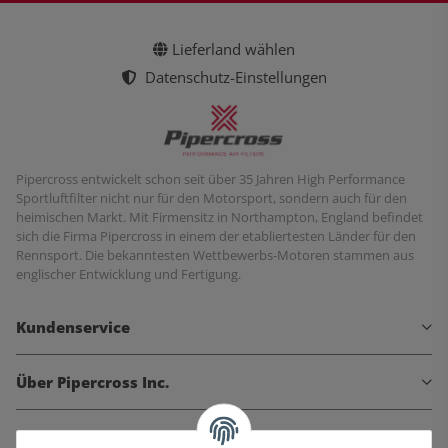
Lieferland wählen
Datenschutz-Einstellungen
Pipercross entwickelt schon seit über 35 Jahren High Performance
Sportluftfilter nicht nur für den Motorsport, sondern auch für den
heimischen Markt. Mit Firmensitz in Northampton, England befindet
sich die Firma Pipercross in einem der etabliertesten Länder für den
Rennsport. Die bekanntesten Wettbewerbs-Motoren stammen aus
englischer Entwicklung und Fertigung.
Kundenservice
Über Pipercross Inc.
Informationen