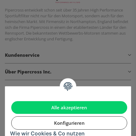
Pipercross entwickelt schon seit über 35 Jahren High Performance
Sportluftfilter nicht nur für den Motorsport, sondern auch für den
heimischen Markt. Mit Firmensitz in Northampton, England befindet
sich die Firma Pipercross in einem der etabliertesten Länder für den
Rennsport. Die bekanntesten Wettbewerbs-Motoren stammen aus
englischer Entwicklung und Fertigung.
Kundenservice
Über Pipercross Inc.
Informationen
Gesetzliche Informationen
Alle akzeptieren
Konfigurieren
Wie wir Cookies & Co nutzen