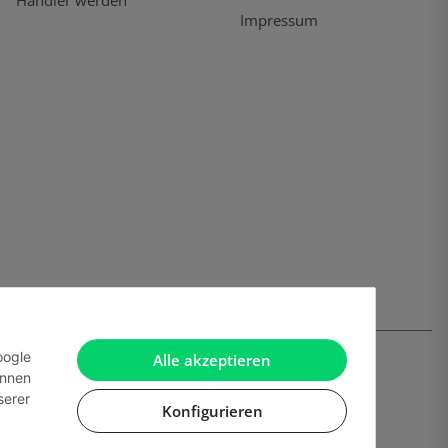
Händler werden
Impressum
oogle
Alle akzeptieren
önnen
serer
Konfigurieren