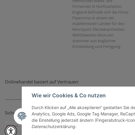
heimischen Markt. Mit
Firmensitz in Northampton,
England befindet sich die Firma
Pipercross in einem der
etabliertesten Länder für den
Rennsport. Die bekanntesten
Wettbewerbs-Motoren
stammen aus englischer
Entwicklung und Fertigung.
Onlinehandel basiert auf Vertrauen:
Wie wir Cookies & Co nutzen
Durch Klicken auf „Alle akzeptieren“ gestatten Sie 
Sicher bezahlen via:
Analytics, Google Ads, Google Tag Manager, ReCapt
die Einstellung jederzeit ändern (Fingerabdruck-Icon 
Datenschutzerklärung
.