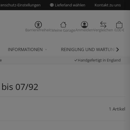
enschutz-Einstellungen
Lieferland wählen
Kontakt zu uns
Barrierefreiheit
Anmelden
Vergleichen
0,00 €
Meine Garage
INFORMATIONEN
REINIGUNG UND WARTUNG
e
Handgefertigt in England
 bis 07/92
1 Artikel