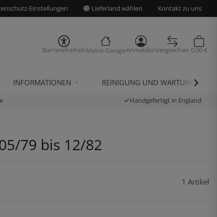
enschutz-Einstellungen
Lieferland wählen
Kontakt zu uns
Barrierefreiheit
Anmelden
Vergleichen
0,00 €
Meine Garage
INFORMATIONEN
REINIGUNG UND WARTUNG
e
Handgefertigt in England
05/79 bis 12/82
1 Artikel