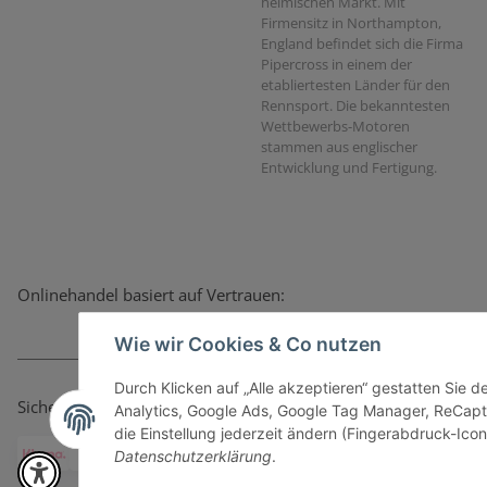
heimischen Markt. Mit
Firmensitz in Northampton,
England befindet sich die Firma
Pipercross in einem der
etabliertesten Länder für den
Rennsport. Die bekanntesten
Wettbewerbs-Motoren
stammen aus englischer
Entwicklung und Fertigung.
Onlinehandel basiert auf Vertrauen:
Wie wir Cookies & Co nutzen
Durch Klicken auf „Alle akzeptieren“ gestatten Sie 
Sicher bezahlen via:
Analytics, Google Ads, Google Tag Manager, ReCapt
die Einstellung jederzeit ändern (Fingerabdruck-Icon 
Datenschutzerklärung
.