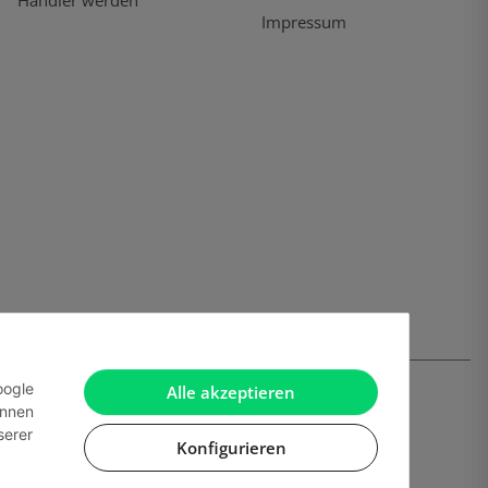
Händler werden
Impressum
oogle
Alle akzeptieren
önnen
serer
Konfigurieren