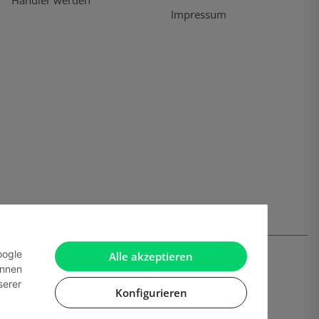
Händler werden
Impressum
oogle
Alle akzeptieren
önnen
serer
Konfigurieren