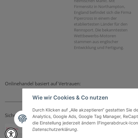
heimischen Markt. Mit
Firmensitz in Northampton,
England befindet sich die Firma
Pipercross in einem der
etabliertesten Länder für den
Rennsport. Die bekanntesten
Wettbewerbs-Motoren
stammen aus englischer
Entwicklung und Fertigung.
Onlinehandel basiert auf Vertrauen:
Wie wir Cookies & Co nutzen
Durch Klicken auf „Alle akzeptieren“ gestatten Sie 
Sicher bezahlen via:
Analytics, Google Ads, Google Tag Manager, ReCapt
die Einstellung jederzeit ändern (Fingerabdruck-Icon 
Datenschutzerklärung
.