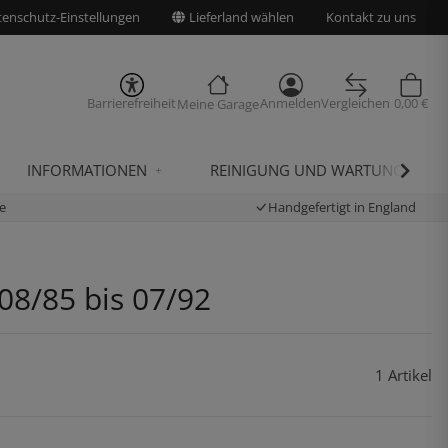
enschutz-Einstellungen
Lieferland wählen
Kontakt zu uns
Barrierefreiheit
Anmelden
Vergleichen
0,00 €
Meine Garage
INFORMATIONEN
REINIGUNG UND WARTUNG
e
Handgefertigt in England
08/85 bis 07/92
1 Artikel