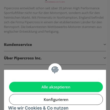
Pipercross entwickelt schon seit über 35 Jahren High Performance
Sportluftfilter nicht nur für den Motorsport, sondern auch für den
heimischen Markt. Mit Firmensitz in Northampton, England befindet
sich die Firma Pipercross in einem der etabliertesten Länder für den
Rennsport. Die bekanntesten Wettbewerbs-Motoren stammen aus
englischer Entwicklung und Fertigung.
Kundenservice
Über Pipercross Inc.
Informationen
Gesetzliche Informationen
Alle akzeptieren
Konfigurieren
Wie wir Cookies & Co nutzen