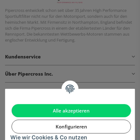
Pipercross entwickelt schon seit über 35 Jahren High Performance
Sportluftfilter nicht nur für den Motorsport, sondern auch für den
heimischen Markt. Mit Firmensitz in Northampton, England befindet
sich die Firma Pipercross in einem der etabliertesten Länder für den
Rennsport. Die bekanntesten Wettbewerbs-Motoren stammen aus
englischer Entwicklung und Fertigung.
Kundenservice
Über Pipercross Inc.
Informationen
Gesetzliche Informationen
Alle akzeptieren
Konfigurieren
Wie wir Cookies & Co nutzen