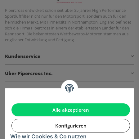
Pipercross entwickelt schon seit über 35 Jahren High Performance
Sportluftfilter nicht nur für den Motorsport, sondern auch für den
heimischen Markt. Mit Firmensitz in Northampton, England befindet
sich die Firma Pipercross in einem der etabliertesten Länder für den
Rennsport. Die bekanntesten Wettbewerbs-Motoren stammen aus
englischer Entwicklung und Fertigung.
Kundenservice
Über Pipercross Inc.
Informationen
Gesetzliche Informationen
Alle akzeptieren
Konfigurieren
Wie wir Cookies & Co nutzen