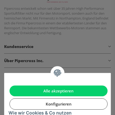
Pipercross entwickelt schon seit über 35 Jahren High Performance
Sportluftfilter nicht nur für den Motorsport, sondern auch für den
heimischen Markt. Mit Firmensitz in Northampton, England befindet
sich die Firma Pipercross in einem der etabliertesten Länder für den
Rennsport. Die bekanntesten Wettbewerbs-Motoren stammen aus
englischer Entwicklung und Fertigung.
Kundenservice
Über Pipercross Inc.
Informationen
Gesetzliche Informationen
Alle akzeptieren
Konfigurieren
Wie wir Cookies & Co nutzen