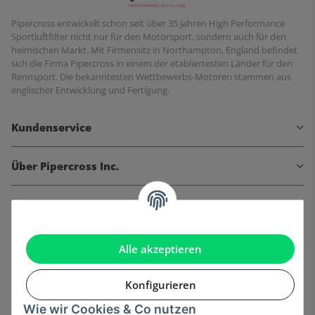
Pipercross entwickelt schon seit über 35 Jahren High Performance
Sportluftfilter nicht nur für den Motorsport, sondern auch für den
heimischen Markt. Mit Firmensitz in Northampton, England befindet
sich die Firma Pipercross in einem der etabliertesten Länder für den
Rennsport. Die bekanntesten Wettbewerbs-Motoren stammen aus
englischer Entwicklung und Fertigung.
Kundenservice
Über Pipercross Inc.
Informationen
Gesetzliche Informationen
Alle akzeptieren
Konfigurieren
Wie wir Cookies & Co nutzen