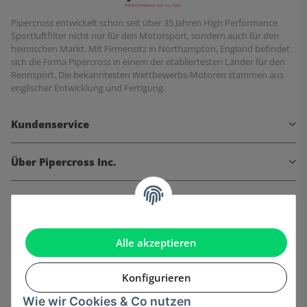
Pipercross entwickelt schon seit über 35 Jahren High Performance
Sportluftfilter nicht nur für den Motorsport, sondern auch für den
heimischen Markt. Mit Firmensitz in Northampton, England befindet
sich die Firma Pipercross in einem der etabliertesten Länder für den
Rennsport. Die bekanntesten Wettbewerbs-Motoren stammen aus
englischer Entwicklung und Fertigung.
Kundenservice
Über Pipercross Inc.
Informationen
Gesetzliche Informationen
Alle akzeptieren
Konfigurieren
Wie wir Cookies & Co nutzen