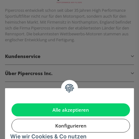
Pipercross entwickelt schon seit über 35 Jahren High Performance
Sportluftfilter nicht nur für den Motorsport, sondern auch für den
heimischen Markt. Mit Firmensitz in Northampton, England befindet
sich die Firma Pipercross in einem der etabliertesten Länder für den
Rennsport. Die bekanntesten Wettbewerbs-Motoren stammen aus
englischer Entwicklung und Fertigung.
Kundenservice
Über Pipercross Inc.
Informationen
Gesetzliche Informationen
Alle akzeptieren
Konfigurieren
Wie wir Cookies & Co nutzen