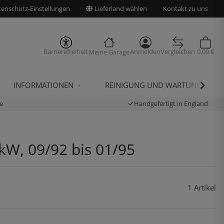
enschutz-Einstellungen
Lieferland wählen
Kontakt zu uns
Barrierefreiheit
Anmelden
Vergleichen
0,00 €
Meine Garage
INFORMATIONEN
REINIGUNG UND WARTUNG
e
Handgefertigt in England
 kW, 09/92 bis 01/95
1 Artikel