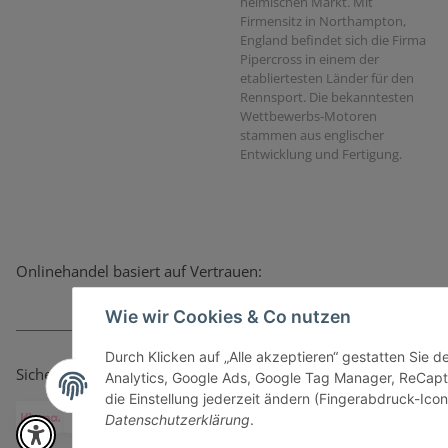
heimischen Markt. Mit
Firmensitz in Northampton,
England befindet sich die Firma
Pipercross in einem der
etabliertesten Länder für den
Rennsport. Die bekanntesten
Wettbewerbs-Motoren
stammen aus englischer
Entwicklung und Fertigung.
Onlinehandel basiert auf Vertrauen:
Wie wir Cookies & Co nutzen
Durch Klicken auf „Alle akzeptieren“ gestatten Sie 
Sicher bezahlen via:
Analytics, Google Ads, Google Tag Manager, ReCapt
die Einstellung jederzeit ändern (Fingerabdruck-Icon 
Datenschutzerklärung
.