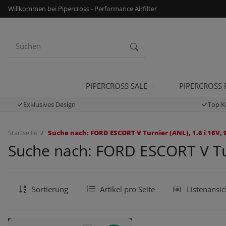
Willkommen bei Pipercross - Performance Airfilter
PIPERCROSS SALE
PIPERCROSS
Exklusives Design
Top K
Startseite
Suche nach: FORD ESCORT V Turnier (ANL), 1.6 i 16V, 
Suche nach: FORD ESCORT V Turn
Sortierung
Artikel pro Seite
Listenansic