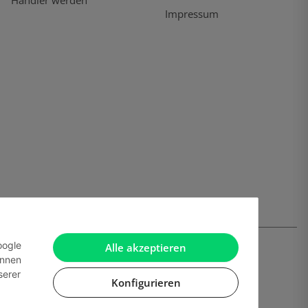
Händler werden
Impressum
oogle
Alle akzeptieren
önnen
serer
Konfigurieren