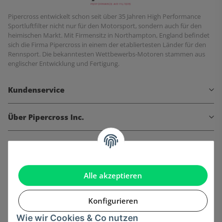
Pipercross entwickelt schon seit über 35 Jahren High Performance
Sportluftfilter nicht nur für den Motorsport, sondern auch für den
heimischen Markt. Mit Firmensitz in Northampton, England befindet
sich die Firma Pipercross in einem der etabliertesten Länder für den
Rennsport. Die bekanntesten Wettbewerbs-Motoren stammen aus
englischer Entwicklung und Fertigung.
Kundenservice
Über Pipercross Inc.
Informationen
Gesetzliche Informationen
Alle akzeptieren
Konfigurieren
Wie wir Cookies & Co nutzen