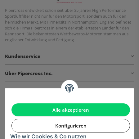
Pipercross entwickelt schon seit über 35 Jahren High Performance
Sportluftfilter nicht nur für den Motorsport, sondern auch für den
heimischen Markt. Mit Firmensitz in Northampton, England befindet
sich die Firma Pipercross in einem der etabliertesten Länder für den
Rennsport. Die bekanntesten Wettbewerbs-Motoren stammen aus
englischer Entwicklung und Fertigung.
Kundenservice
Über Pipercross Inc.
Informationen
Gesetzliche Informationen
Alle akzeptieren
Konfigurieren
Wie wir Cookies & Co nutzen