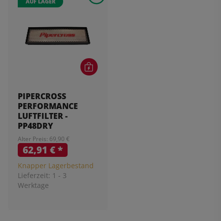
AUF LAGER
PIPERCROSS
PERFORMANCE
LUFTFILTER -
PP48DRY
Alter Preis: 69,90 €
62,91 €
*
Knapper Lagerbestand
Lieferzeit:
1 - 3
Werktage